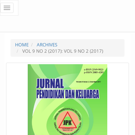
Quick
Toggle
navigation
jump
to
page
HOME
ARCHIVES
content
VOL 9 NO 2 (2017): VOL 9 NO 2 (2017)
Main
Navigation
Main
Content
Sidebar