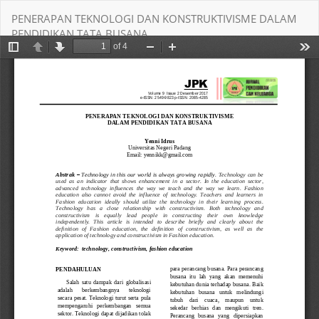
Return
PENERAPAN TEKNOLOGI DAN KONSTRUKTIVISME DALAM
to
PENDIDIKAN TATA BUSANA
Article
Details
Download
Download PDF