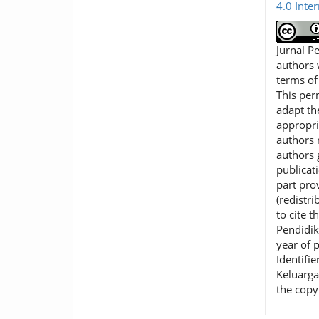
4.0 Inte
Jurnal P
authors 
terms o
This per
adapt th
appropri
authors r
authors 
publicat
part pro
(redistr
to cite t
Pendidik
year of 
Identifie
Keluarga
the copy