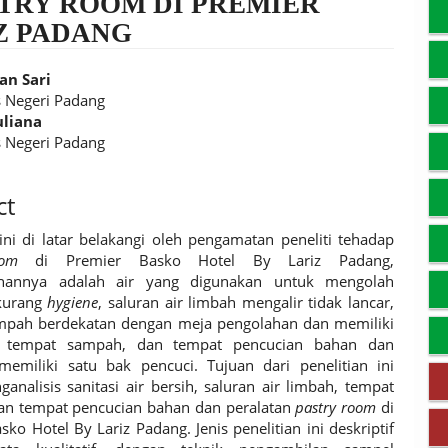
STRY ROOM DI PREMIER
Z PADANG
an Sari
s Negeri Padang
uliana
t
s Negeri Padang
ct
 ini di latar belakangi oleh pengamatan peneliti tehadap
room
di Premier Basko Hotel By Lariz Padang,
hannya adalah air yang digunakan untuk mengolah
kurang
hygiene
, saluran air limbah mengalir tidak lancar,
mpah berdekatan dengan meja pengolahan dan memiliki
s tempat sampah, dan tempat pencucian bahan dan
memiliki satu bak pencuci. Tujuan dari penelitian ini
analisis sanitasi air bersih, saluran air limbah, tempat
an tempat pencucian bahan dan peralatan
pastry room
di
sko Hotel By Lariz Padang. Jenis penelitian ini deskriptif