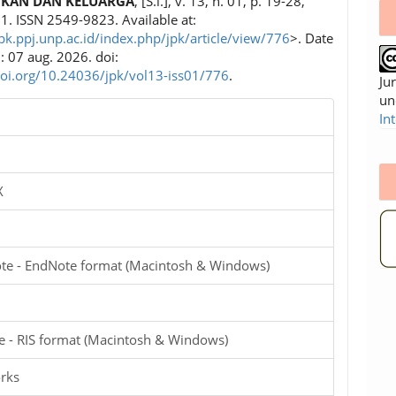
IKAN DAN KELUARGA
, [S.l.], v. 13, n. 01, p. 19-28,
1. ISSN 2549-9823. Available at:
jpk.ppj.unp.ac.id/index.php/jpk/article/view/776
>. Date
: 07 aug. 2026. doi:
doi.org/10.24036/jpk/vol13-iss01/776
.
Ju
un
In
X
te - EndNote format (Macintosh & Windows)
e - RIS format (Macintosh & Windows)
rks