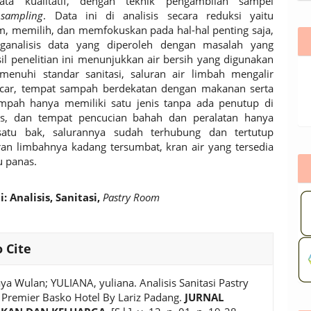
ta kualitatif, dengan teknik pengambilan sampel
 sampling
. Data ini di analisis secara reduksi yaitu
 memilih, dan memfokuskan pada hal-hal penting saja,
ganalisis data yang diperoleh dengan masalah yang
Hasil penelitian ini menunjukkan air bersih yang digunakan
enuhi standar sanitasi, saluran air limbah mengalir
ncar, tempat sampah berdekatan dengan makanan serta
mpah hanya memiliki satu jenis tanpa ada penutup di
as, dan tempat pencucian bahah dan peralatan hanya
satu bak, salurannya sudah terhubung dan tertutup
an limbahnya kadang tersumbat, kran air yang tersedia
 panas.
i:
Analisis,
Sanitasi,
Pastry Room
 Cite
ya Wulan; YULIANA, yuliana. Analisis Sanitasi Pastry
Premier Basko Hotel By Lariz Padang.
JURNAL