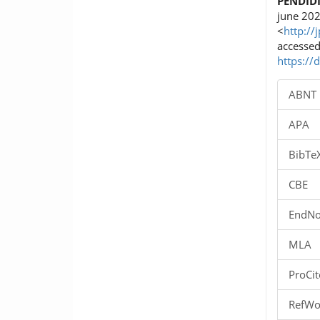
PENDID
june 202
<
http://
accessed
https://
ABNT
APA
BibTe
CBE
EndNo
MLA
ProCit
RefWo