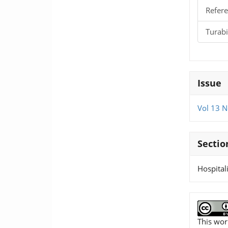
Refere
Turab
Issue
Vol 13 N
Sectio
Hospita
This wor