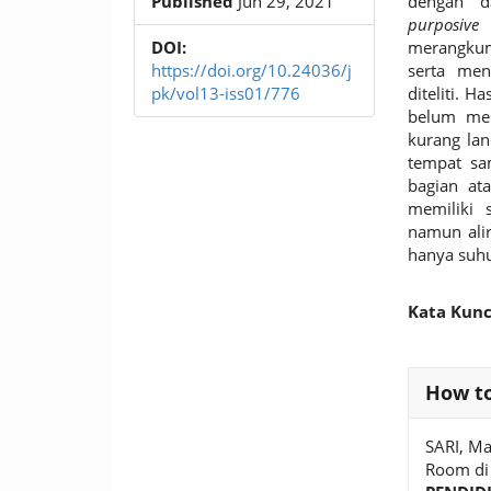
Published
Jun 29, 2021
dengan da
purposive
DOI:
merangkum,
https://doi.org/10.24036/j
serta men
pk/vol13-iss01/776
diteliti. 
belum mem
kurang la
tempat sa
bagian at
memiliki 
namun alir
hanya suhu
Kata Kunc
Article
How to
Details
SARI, Ma
Room di 