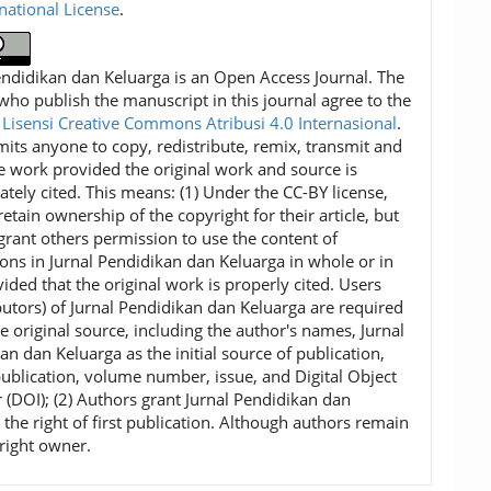
rnational License
.
endidikan dan Keluarga is an Open Access Journal. The
who publish the manuscript in this journal agree to the
f
Lisensi Creative Commons Atribusi 4.0 Internasional
.
mits anyone to copy, redistribute, remix, transmit and
e work provided the original work and source is
ately cited. This means: (1) Under the CC-BY license,
etain ownership of the copyright for their article, but
grant others permission to use the content of
ions in Jurnal Pendidikan dan Keluarga in whole or in
vided that the original work is properly cited. Users
ibutors) of Jurnal Pendidikan dan Keluarga are required
he original source, including the author's names, Jurnal
an dan Keluarga as the initial source of publication,
publication, volume number, issue, and Digital Object
r (DOI); (2) Authors grant Jurnal Pendidikan dan
 the right of first publication. Although authors remain
right owner.