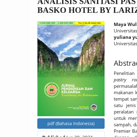
ANALISIS SANITASI PA
BASKO HOTEL BY LARI
Article
Main
Maya Wul
Sidebar
Article
Universita
yuliana y
Conten
Universita
Abstra
Penelitian
pastry 
permasala
makanan 
tempat sa
satu jeni
peralatan 
untuk meng
pdf (Bahasa Indonesia)
sampah, d
Premier Ba