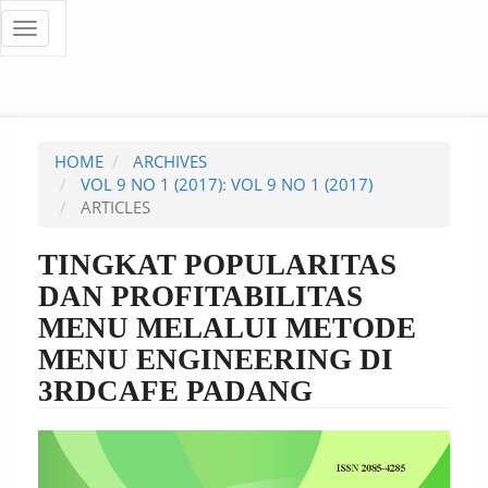
Quick
Toggle
navigation
jump
to
page
HOME
ARCHIVES
content
VOL 9 NO 1 (2017): VOL 9 NO 1 (2017)
ARTICLES
Main
Navigation
TINGKAT POPULARITAS
Main
DAN PROFITABILITAS
Content
Sidebar
MENU MELALUI METODE
MENU ENGINEERING DI
3RDCAFE PADANG
Article
Sidebar