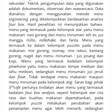
sekunder. Teknik pengumpulan data yang digunakan
adalah dokumentasi, observasi dan wawancara. Data
dianalisis dengan menggunakan metode
menu
engineering
yang dikelompokkan berdasarkan analisis
four box.
Hasil penelitian ini menunjukkan bahwa
menu yang termasuk pada kelompok
star
yaitu menu
makanan: nasi goreng dan menu minuman: teh es, jus
mangga, millo,
milkshake
, dan fanta. Menu yang
termasuk ke dalam kelompok
puzzles
pada menu
makanan: mie goreng, siomay, mie rebus, kentang
goreng, nuget dan menu minuman : jus pisang dan
kopi. Menu yang termasuk kedalam kelompok
plowhorse
yaitu menu makanan: tempe medoan dan
tahu medoan, sedangkan menu minuman: jus jeruk
dan
float
. Tidak terdapat menu makanan maupun
menu minuman pada kelompok
dog.
Saran bagi pihak
rd
3
cafe
perlunya tindakan akan menu yang termasuk
kedalam
four box analysis
seperti kelompok
star
cita
rasa dan kualitas makanan dipertahankan, pada
kelompok
puzzle
melakukan perubahan akan
penampilan menu agar lebih menarik, sedangkan