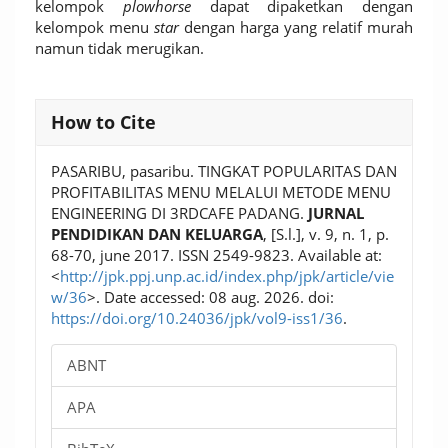
kelompok
plowhorse
dapat dipaketkan dengan
kelompok menu
star
dengan harga yang relatif murah
namun tidak merugikan.
Article
How to Cite
Details
PASARIBU, pasaribu. TINGKAT POPULARITAS DAN
PROFITABILITAS MENU MELALUI METODE MENU
ENGINEERING DI 3RDCAFE PADANG.
JURNAL
PENDIDIKAN DAN KELUARGA
, [S.l.], v. 9, n. 1, p.
68-70, june 2017. ISSN 2549-9823. Available at:
<
http://jpk.ppj.unp.ac.id/index.php/jpk/article/vie
w/36
>. Date accessed: 08 aug. 2026. doi:
https://doi.org/10.24036/jpk/vol9-iss1/36
.
ABNT
APA