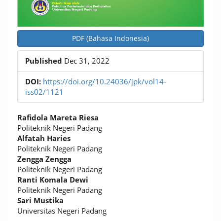
PDF (Bahasa Indonesia)
Published
Dec 31, 2022
DOI:
https://doi.org/10.24036/jpk/vol14-
iss02/1121
Main
Rafidola Mareta Riesa
Article
Politeknik Negeri Padang
Alfatah Haries
Content
Politeknik Negeri Padang
Zengga Zengga
Politeknik Negeri Padang
Ranti Komala Dewi
Politeknik Negeri Padang
Sari Mustika
Universitas Negeri Padang