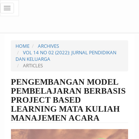
Quick
Toggle
navigation
jump
to
page
HOME
ARCHIVES
content
VOL 14 NO 02 (2022): JURNAL PENDIDIKAN
DAN KELUARGA
Main
ARTICLES
Navigation
Main
PENGEMBANGAN MODEL
Content
PEMBELAJARAN BERBASIS
Sidebar
PROJECT BASED
LEARNING MATA KULIAH
MANAJEMEN ACARA
Article