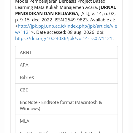
Model Pembelajaran Berbasis Project Based
Learning Mata Kuliah Manajemen Acara.
JURNAL
PENDIDIKAN DAN KELUARGA
, [S.l.], v. 14, n. 02,
p. 9-15, dec. 2022. ISSN 2549-9823. Available at:
<
http://jpk.ppj.unp.ac.id/index.php/jpk/article/vie
w/1121
>. Date accessed: 08 aug. 2026. doi:
https://doi.org/10.24036/jpk/vol14-iss02/1121
.
ABNT
APA
BibTeX
CBE
EndNote - EndNote format (Macintosh &
Windows)
MLA