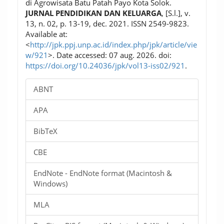
di Agrowisata Batu Patah Payo Kota Solok.
JURNAL PENDIDIKAN DAN KELUARGA
, [S.l.], v.
13, n. 02, p. 13-19, dec. 2021. ISSN 2549-9823.
Available at:
<
http://jpk.ppj.unp.ac.id/index.php/jpk/article/vie
w/921
>. Date accessed: 07 aug. 2026. doi:
https://doi.org/10.24036/jpk/vol13-iss02/921
.
ABNT
APA
BibTeX
CBE
EndNote - EndNote format (Macintosh &
Windows)
MLA