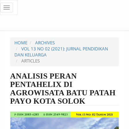
Quick
Toggle
navigation
jump
to
page
HOME
ARCHIVES
content
VOL 13 NO 02 (2021): JURNAL PENDIDIKAN
DAN KELUARGA
Main
ARTICLES
Navigation
Main
ANALISIS PERAN
Content
PENTAHELIX DI
Sidebar
AGROWISATA BATU PATAH
PAYO KOTA SOLOK
Article
Sidebar