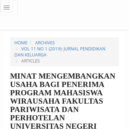
Quick
Toggle
navigation
jump
to
page
HOME
ARCHIVES
content
VOL 11 NO 1 (2019): JURNAL PENDIDIKAN
DAN KELUARGA
Main
ARTICLES
Navigation
Main
MINAT MENGEMBANGKAN
Content
USAHA BAGI PENERIMA
Sidebar
PROGRAM MAHASISWA
WIRAUSAHA FAKULTAS
PARIWISATA DAN
PERHOTELAN
UNIVERSITAS NEGERI