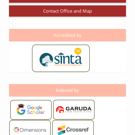
Contact Office and Map
Accredited by
Indexed by