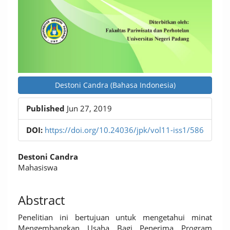
Destoni Candra (Bahasa Indonesia)
Published
Jun 27, 2019
DOI:
https://doi.org/10.24036/jpk/vol11-iss1/586
Main
Destoni Candra
Article
Mahasiswa
Content
Abstract
Penelitian ini bertujuan untuk mengetahui minat
Mengembangkan Usaha Bagi Penerima Program