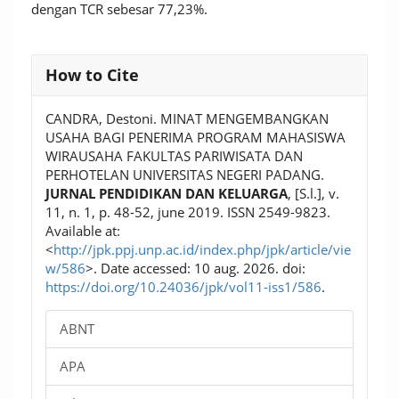
dengan TCR sebesar 77,23%.
Article
How to Cite
Details
CANDRA, Destoni. MINAT MENGEMBANGKAN
USAHA BAGI PENERIMA PROGRAM MAHASISWA
WIRAUSAHA FAKULTAS PARIWISATA DAN
PERHOTELAN UNIVERSITAS NEGERI PADANG.
JURNAL PENDIDIKAN DAN KELUARGA
, [S.l.], v.
11, n. 1, p. 48-52, june 2019. ISSN 2549-9823.
Available at:
<
http://jpk.ppj.unp.ac.id/index.php/jpk/article/vie
w/586
>. Date accessed: 10 aug. 2026. doi:
https://doi.org/10.24036/jpk/vol11-iss1/586
.
ABNT
APA