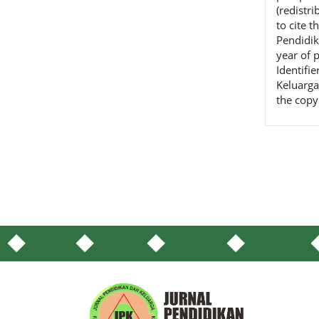
(redistr
to cite t
Pendidik
year of 
Identifie
Keluarga
the copy