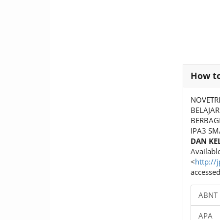
Article
How to
Details
NOVETRI
BELAJAR
BERBAGI
IPA3 SM
DAN KE
Available
<
http://
accessed
ABNT
APA