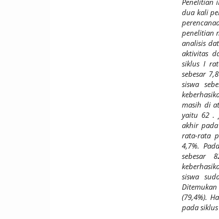
Penelitian 
dua kali pe
perencana
penelitian
analisis da
aktivitas 
siklus
I r
a
sebesar 7,
siswa seb
keberhasika
masih di a
yaitu 62 .
akhir pada
rata-rata 
4,7%. Pada
sebesar 8
keberhasika
siswa sud
Ditemukan 
(79,4%). H
pada siklus