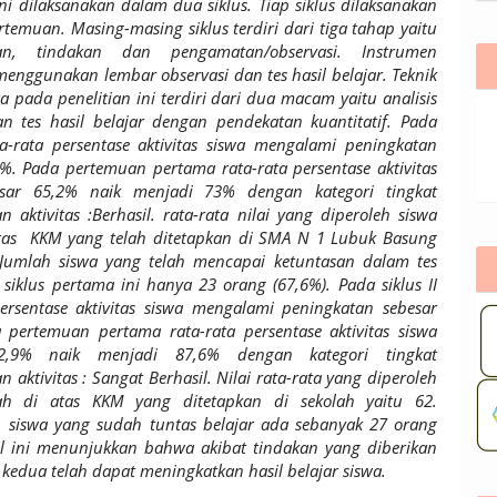
ini dilaksanakan dalam dua siklus. Tiap siklus dilaksanakan
rtemuan. Masing-masing siklus terdiri dari tiga tahap yaitu
an, tindakan dan pengamatan/observasi. Instrumen
 menggunakan lembar observasi dan tes hasil belajar.
Teknik
ta pada penelitian ini terdiri dari dua macam yaitu analisis
dan tes hasil belajar dengan pendekatan kuantitatif.
Pada
ta-rata persentase aktivitas siswa mengalami peningkatan
8%. Pada pertemuan pertama rata-rata persentase aktivitas
esar 65,2% naik menjadi 73% dengan kategori tingkat
n aktivitas :Berhasil.
rata-rata nilai yang diperoleh siswa
tas KKM yang telah ditetapkan di SMA N 1 Lubuk Basung
 Jumlah siswa yang telah mencapai ketuntasan dalam tes
 siklus pertama ini hanya 23 orang (67,6%). Pada siklus II
persentase aktivitas siswa mengalami peningkatan sebesar
 pertemuan pertama rata-rata persentase aktivitas siswa
2,9% naik menjadi 87,6% dengan kategori tingkat
n aktivitas : Sangat Berhasil.
Nilai rata-rata yang diperoleh
ah di atas KKM yang ditetapkan di sekolah yaitu 62.
siswa yang sudah tuntas belajar ada sebanyak 27 orang
al ini menunjukkan bahwa akibat tindakan yang diberikan
 kedua telah dapat meningkatkan hasil belajar siswa.