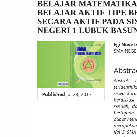
BELAJAR MATEMATIKA
BELAJAR AKTIF TIPE 
SECARA AKTIF PADA SI
NEGERI 1 LUBUK BASU
Article
Main
Egi Novetr
Sidebar
Article
SMA NEGE
Conten
Abstra
Abstra
k
.
teridentif
siswa kura
Published
Jul 28, 2017
berdiskus
rendah, da
bertujuan 
dapat menin
merupakan p
IPA 3 SMA