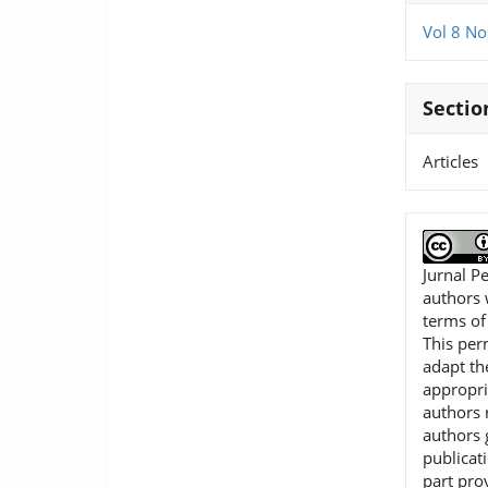
Vol 8 No
Sectio
Articles
Jurnal P
authors 
terms o
This per
adapt th
appropri
authors r
authors 
publicat
part pro