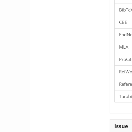
BibTe
CBE
EndNo
MLA
ProCit
RefWo
Refere
Turab
Issue