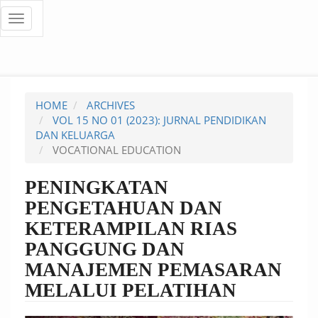
Quick
Toggle
navigation
jump
to
page
HOME
ARCHIVES
content
VOL 15 NO 01 (2023): JURNAL PENDIDIKAN
DAN KELUARGA
Main
VOCATIONAL EDUCATION
Navigation
Main
PENINGKATAN
Content
PENGETAHUAN DAN
Sidebar
KETERAMPILAN RIAS
PANGGUNG DAN
MANAJEMEN PEMASARAN
MELALUI PELATIHAN