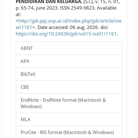
PENDIDIKAN DAN KELUARGA
, [S.l.], v. 15, n. 01,
p. 65-74, june 2023. ISSN 2549-9823. Available
at:
<
http://jpk.ppj.unp.ac.id/index.php/jpk/article/vie
w/1161
>. Date accessed: 06 aug. 2026. doi:
https://doi.org/10.24036/jpk/vol15-iss01/1161
.
ABNT
APA
BibTeX
CBE
EndNote - EndNote format (Macintosh &
Windows)
MLA
ProCite - RIS format (Macintosh & Windows)