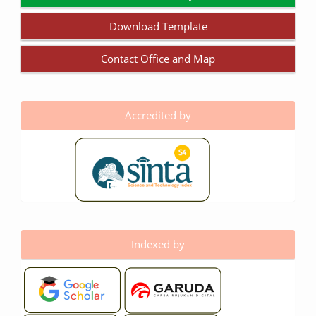
Download Template
Contact Office and Map
Accredited by
Indexed by