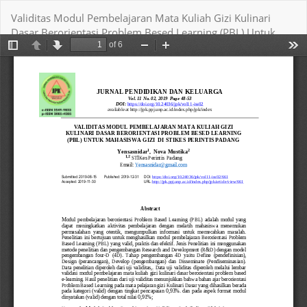
Return
Validitas Modul Pembelajaran Mata Kuliah Gizi Kulinari
to
Dasar Berorientasi Problem Besed Learning (PBL) Untuk
Article
Mahasiswa Gizi di Stikes Perintis Padang
Details
Download
Download PDF