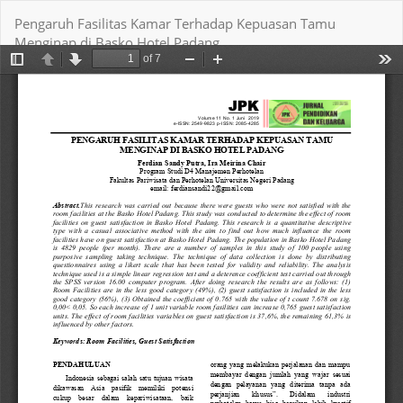
Return
Pengaruh Fasilitas Kamar Terhadap Kepuasan Tamu
to
Menginap di Basko Hotel Padang
Article
Details
Download
Download PDF