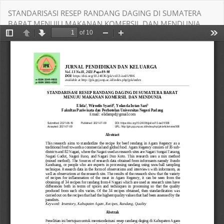
Return
STANDARISASI RESEP RANDANG DAGING DI SUMATERA
to
BARAT MENUJU MAKANAN KOMERSIL DAN MENDUNIA
Article
Details
Download
Download PDF