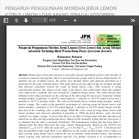
Return
PENGARUH PENGGUNAAN MORDAN JERUK LEMON
to
(CITRUS LIMON ) DAN ARANG SEBAGAI ADSORBEN
Article
TERHADAP HASIL WARNA DAUN PACAR (LAWSONIA
Details
INERMIS)
Download
Download PDF