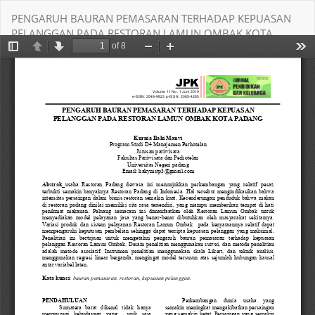
Return
PENGARUH BAURAN PEMASARAN TERHADAP KEPUASAN
to
PELANGGAN PADA RESTORAN LAMUN OMBAK KOTA
Article
PADANG
Details
Download
Download PDF